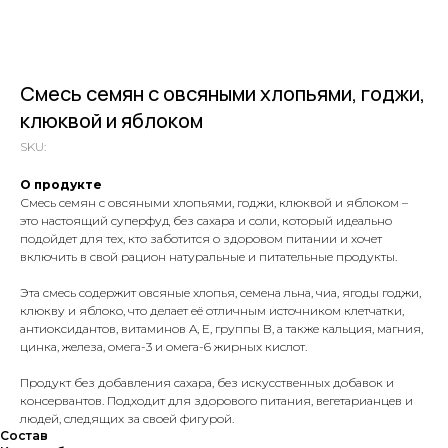
Смесь семян с овсяными хлопьями, годжи,
клюквой и яблоком
SKU:
О продукте
Смесь семян с овсяными хлопьями, годжи, клюквой и яблоком –
это настоящий суперфуд без сахара и соли, который идеально
подойдет для тех, кто заботится о здоровом питании и хочет
включить в свой рацион натуральные и питательные продукты.
Эта смесь содержит овсяные хлопья, семена льна, чиа, ягоды годжи,
клюкву и яблоко, что делает её отличным источником клетчатки,
антиоксидантов, витаминов A, E, группы B, а также кальция, магния,
цинка, железа, омега-3 и омега-6 жирных кислот.
Продукт без добавления сахара, без искусственных добавок и
консервантов. Подходит для здорового питания, вегетарианцев и
людей, следящих за своей фигурой.
Состав