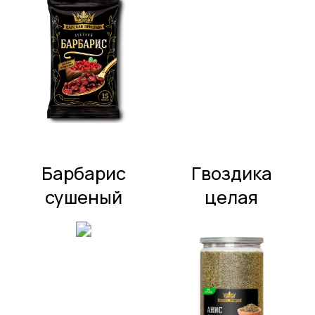
Барбарис
Гвоздика
сушеный
целая
Зира (семена
Анис семена
кумина)