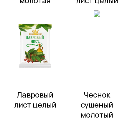
сушеный
копченая
молотый
молотая
Load more