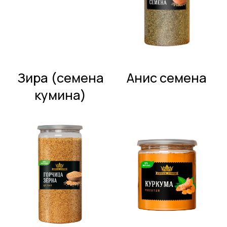
Горчица зерна
Куркума
молотая
Куркума
Лавровый
молотая
лист целый