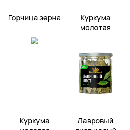
Лавровый
Чеснок
лист целый
сушеный
молотый
Чеснок
Паприка