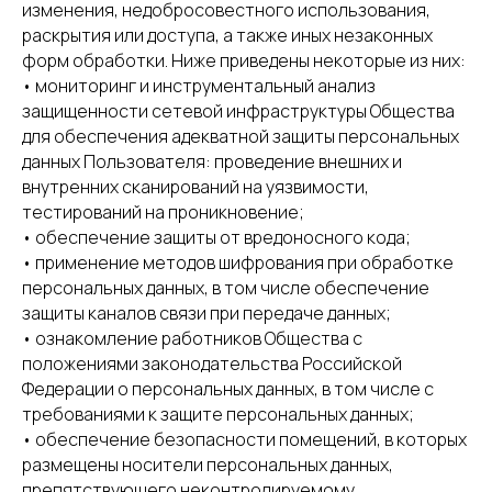
изменения, недобросовестного использования,
раскрытия или доступа, а также иных незаконных
форм обработки. Ниже приведены некоторые из них:
• мониторинг и инструментальный анализ
защищенности сетевой инфраструктуры Общества
ОСТАЛИСЬ
для обеспечения адекватной защиты персональных
данных Пользователя: проведение внешних и
ВОПРОСЫ?
внутренних сканирований на уязвимости,
тестирований на проникновение;
• обеспечение защиты от вредоносного кода;
Офис:
• применение методов шифрования при обработке
+7 (495) 120-65-61
персональных данных, в том числе обеспечение
защиты каналов связи при передаче данных;
Производство:
• ознакомление работников Общества с
+7 (495) 120-65-61 ДОБ. 31
положениями законодательства Российской
Напишите нам:
Федерации о персональных данных, в том числе с
INFO@VSEPRIPRAVI.RU
требованиями к защите персональных данных;
• обеспечение безопасности помещений, в которых
размещены носители персональных данных,
препятствующего неконтролируемому