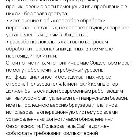
проникновению в эти помещения или пребыванию в
них лиц без права доступа;
• исключение любых способов обработки
персональных данных, не соответствующих заранее
установленным целям в Обществе;
• разработка локальных актов по вопросам
обработки персональных данных, в том числе
Я ознакомлен(-а) с
Политикой
настоящей Политики.
конфиденциальности
сайта и даю согласие на
обработку своих персональных данных. Я
Стоит отметить, что принимаемые Обществом меры
подтверждаю своё
согласие на передачу своих
не могут обеспечить требуемый уровень
персональных данных
в электронной форме по
конфиденциальности без адекватных мер со
открытым каналам связи общего пользования
стороны Пользователя. Клиентский компьютер
«Интернет».
должен быть оснащен современным работающим
антивирусом с актуальными антивирусными базами,
Отправить
иметь последнюю версию браузера и плагинов,
использовать операционную систему со всеми
установленными допустимыми обновлениями
безопасности. Пользователь Сайта должен
соблюдать требования компьютерной