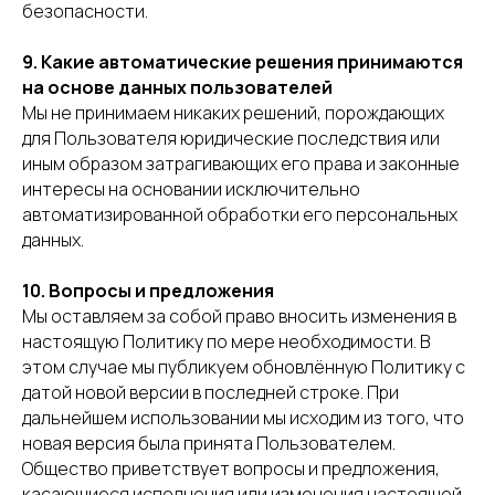
безопасности.
Каталог
9. Какие автоматические решения принимаются
О компании
на основе данных пользователей
Мы не принимаем никаких решений, порождающих
Книга рецептов
для Пользователя юридические последствия или
иным образом затрагивающих его права и законные
Партнерам
интересы на основании исключительно
СТМ под ключ
автоматизированной обработки его персональных
данных.
Где купить
Контакты
10. Вопросы и предложения
Мы оставляем за собой право вносить изменения в
настоящую Политику по мере необходимости. В
© 2026 - Царская приправа
этом случае мы публикуем обновлённую Политику с
Политика конфиденциальности
датой новой версии в последней строке. При
Пользовательское соглашение
дальнейшем использовании мы исходим из того, что
новая версия была принята Пользователем.
Общество приветствует вопросы и предложения,
касающиеся исполнения или изменения настоящей