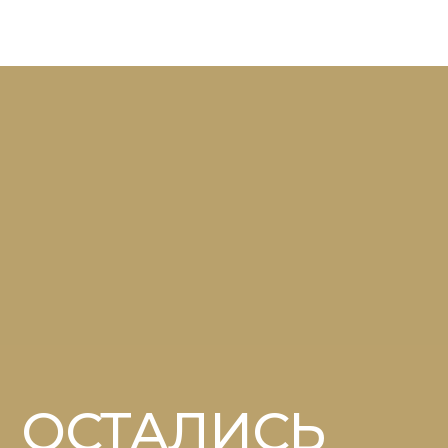
Напишите нам:
INFO@VSEPRIPRAVI.RU
Я ознакомлен(-а) с
Политикой
конфиденциальности
сайта и даю согласие на
обработку своих персональных данных. Я
подтверждаю своё
согласие на передачу своих
персональных данных
в электронной форме по
открытым каналам связи общего пользования
«Интернет».
Отправить