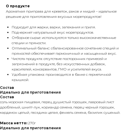
О продукте
Ароматная приправа для креветок, раков и мидий – идеальное
решение для приготовления вкусных морепродуктов!
Подходит для жарки, варки, запекания и гриля.
Подчеркнет натуральный вкус морепродуктов.
Отборное сырье: используются только высококачественные
специи и пряности.
Оптимальный баланс: сбалансированное сочетание специй и
пряностей обеспечивает гармоничный и насыщенный вкус.
Чистота продукта: отсутствие посторонних примесей и
загрязнений в продукте, без искусственных добавок,
красителей, консервантов, ГМО и усилителей вкуса.
Удобная упаковка: производится в банке с герметичной
крышкой.
Состав
Идеально для приготовления
Состав
соль морская пищевая, перец душистый горошек, лавровый лист
дробленый, шнитт-лук, кориандр семена, перец черный горошек,
кардамон целый, гвоздика целая, фенхель семена, базилик сушеный.
Масса нетто:
270г
Идеально для приготовления