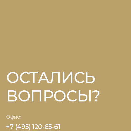
Напишите нам:
INFO@VSEPRIPRAVI.RU
Я ознакомлен(-а) с
Политикой
конфиденциальности
сайта и даю согласие на
обработку своих персональных данных. Я
подтверждаю своё
согласие на передачу своих
персональных данных
в электронной форме по
открытым каналам связи общего пользования
«Интернет».