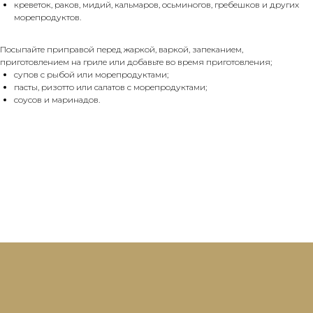
креветок, раков, мидий, кальмаров, осьминогов, гребешков и других
морепродуктов.
Посыпайте приправой перед жаркой, варкой, запеканием,
приготовлением на гриле или добавьте во время приготовления;
супов с рыбой или морепродуктами;
пасты, ризотто или салатов с морепродуктами;
соусов и маринадов.
ОСТАЛИСЬ
ВОПРОСЫ?
Офис:
+7 (495) 120-65-61
Производство:
+7 (495) 120-65-61 ДОБ. 31