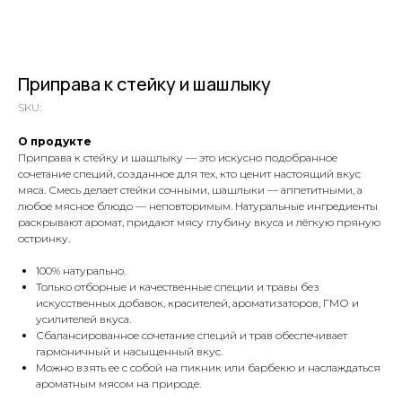
Приправа к стейку и шашлыку
SKU:
О продукте
Приправа к стейку и шашлыку — это искусно подобранное
сочетание специй, созданное для тех, кто ценит настоящий вкус
мяса. Смесь делает стейки сочными, шашлыки — аппетитными, а
любое мясное блюдо — неповторимым. Натуральные ингредиенты
раскрывают аромат, придают мясу глубину вкуса и лёгкую пряную
остринку.
100% натурально.
Только отборные и качественные специи и травы без
искусственных добавок, красителей, ароматизаторов, ГМО и
усилителей вкуса.
Сбалансированное сочетание специй и трав обеспечивает
гармоничный и насыщенный вкус.
Можно взять ее с собой на пикник или барбекю и наслаждаться
ароматным мясом на природе.