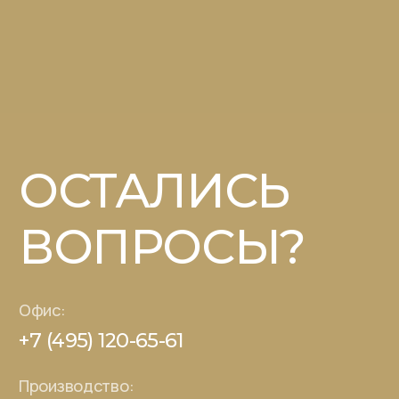
конфиденциальности
сайта и даю согласие на
обработку своих персональных данных. Я
подтверждаю своё
согласие на передачу своих
персональных данных
в электронной форме по
открытым каналам связи общего пользования
«Интернет».
Отправить
Каталог
О компании
Книга рецептов
Партнерам