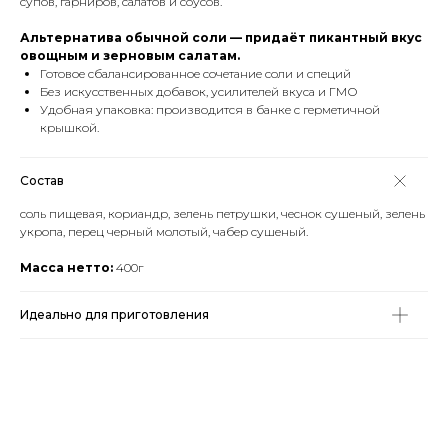
супов, гарниров, салатов и соусов.
Альтернатива обычной соли — придаёт пикантный вкус
овощным и зерновым салатам.
Готовое сбалансированное сочетание соли и специй
Без искусственных добавок, усилителей вкуса и ГМО
Удобная упаковка: производится в банке с герметичной
крышкой.
Состав
соль пищевая, кориандр, зелень петрушки, чеснок сушеный, зелень
укропа, перец черный молотый, чабер сушеный.
Масса нетто:
400г
Идеально для приготовления