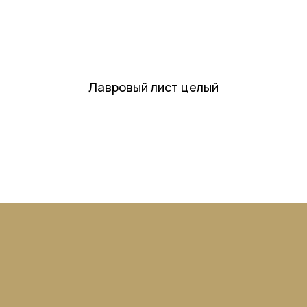
ВОПРОСЫ?
Офис:
+7 (495) 120-65-61
Производство:
Лавровый лист целый
+7 (495) 120-65-61 ДОБ. 31
Напишите нам:
INFO@VSEPRIPRAVI.RU
Я ознакомлен(-а) с
Политикой