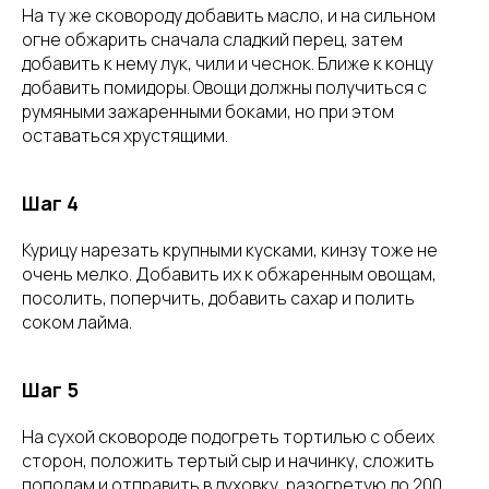
На ту же сковороду добавить масло, и на сильном
огне обжарить сначала сладкий перец, затем
добавить к нему лук, чили и чеснок. Ближе к концу
добавить помидоры. Овощи должны получиться с
румяными зажаренными боками, но при этом
оставаться хрустящими.
Шаг 4
Курицу нарезать крупными кусками, кинзу тоже не
очень мелко. Добавить их к обжаренным овощам,
посолить, поперчить, добавить сахар и полить
соком лайма.
Шаг 5
На сухой сковороде подогреть тортилью с обеих
сторон, положить тертый сыр и начинку, сложить
пополам и отправить в духовку, разогретую до 200