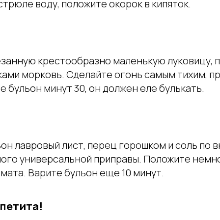
стрюле воду, положите окорок в кипяток.
занную крестообразно маленькую луковицу, 
ками морковь. Сделайте огонь самым тихим, п
е бульон минут 30, он должен еле булькать.
он лавровый лист, перец горошком и соль по в
ого универсальной приправы. Положите немн
мата. Варите бульон еще 10 минут.
петита!