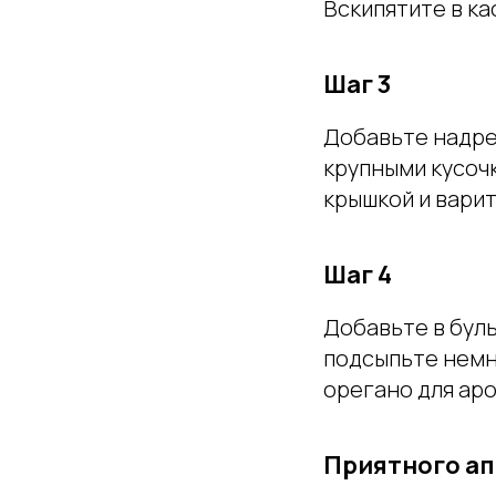
Вскипятите в ка
Шаг 3
Добавьте надре
крупными кусоч
крышкой и варит
Шаг 4
Добавьте в буль
подсыпьте немн
орегано для аро
Приятного ап