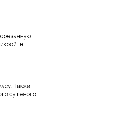
порезанную
рикройте
кусу. Также
ого сушеного