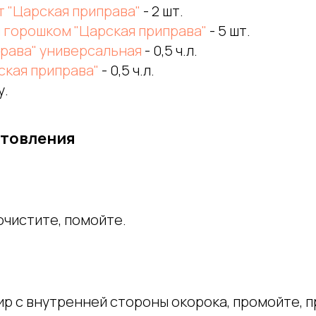
т "Царская приправа"
- 2 шт.
 горошком "Царская приправа"
- 5 шт.
права" универсальная
- 0,5 ч.л.
ская приправа"
- 0,5 ч.л.
у.
отовления
очистите, помойте.
ир с внутренней стороны окорока, промойте, 