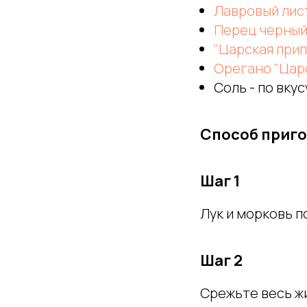
Лавровый лис
Перец черный
"Царская при
Орегано "Цар
Соль - по вкус
Способ приг
Шаг 1
Лук и морковь п
Шаг 2
Срежьте весь ж