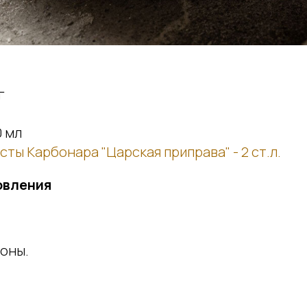
г
0 мл
сты Карбонара "Царская приправа" - 2 ст.л.
овления
оны.